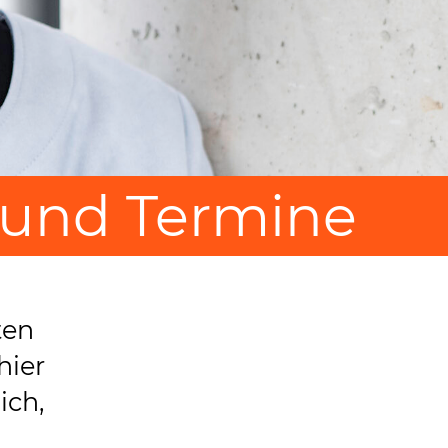
und Termine
ten
hier
ich,