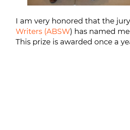
I am very honored that the jury
Writers (ABSW
) has named me 
This prize is awarded once a yea
journalist organisations may no
January, the Association of G
me as the German representativ
with pride and joy. This year,
countries were nominated.
In June, the jury finally annou