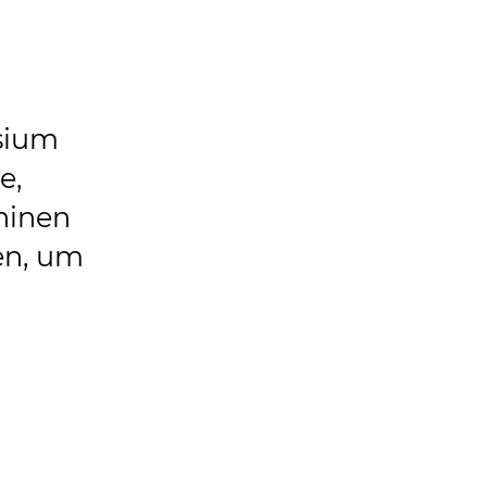
sium
e,
hinen
en, um