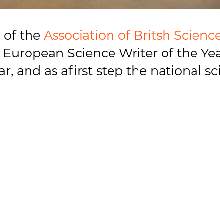
 of the
Association of Britsh Scienc
European Science Writer of the Yea
r, and as afirst step the national s
minate one candidate for their coun
erman Science Journalists WPK nom
e for this competition, which fille
 outstanding colleagues from 20 Eur
nced that I had entered the final to