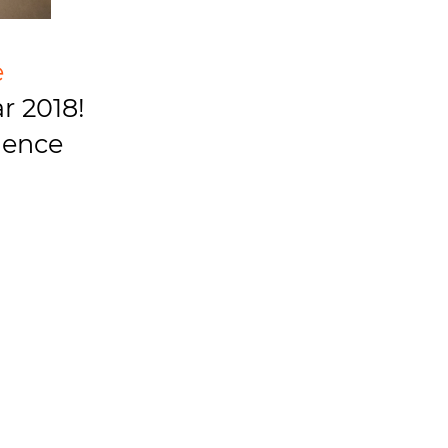
e
r 2018!
cience
try. In
inated
d me
opean
gether