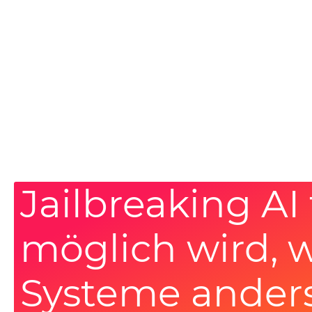
Jailbreaking AI
möglich wird, 
Systeme anders