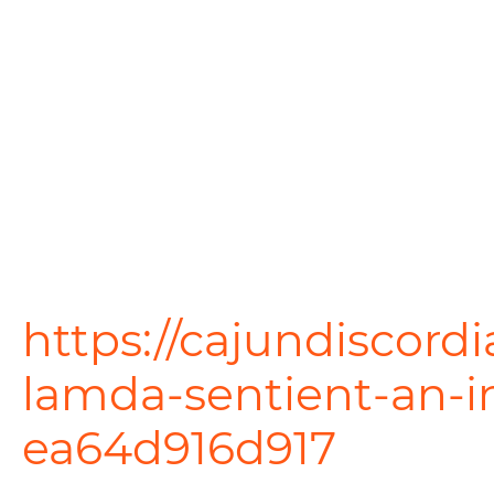
https://cajundiscor
lamda-sentient-an-i
ea64d916d917